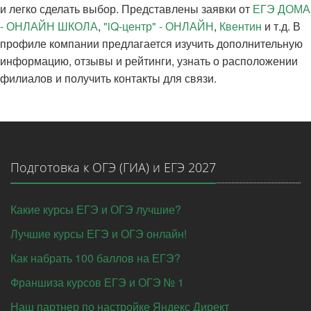
и легко сделать выбор. Представлены заявки от
ЕГЭ ДОМА
- ОНЛАЙН ШКОЛА
,
"iQ-центр" - ОНЛАЙН
,
Квентин
и т.д. В
профиле компании предлагается изучить дополнительную
информацию, отзывы и рейтинги, узнать о расположении
филиалов и получить контакты для связи.
Подготовка к ОГЭ (ГИА) и ЕГЭ 2027
Какие курсы ЕГЭ и ОГЭ лучшие?
Лучшие курсы ЕГЭ и ОГЭ онлайн!
Как набрать 100 баллов на ЕГЭ?
Франшиза курсов ЕГЭ и ОГЭ № 1
Наш партнер по настройке Яндекс Директ